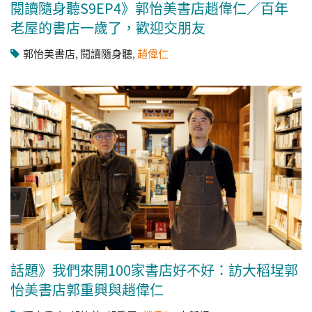
閱讀隨身聽S9EP4》郭怡美書店趙偉仁／百年
老屋的書店一歲了，歡迎交朋友
郭怡美書店
,
閱讀隨身聽
,
趙偉仁
話題》我們來開100家書店好不好：訪大稻埕郭
怡美書店郭重興與趙偉仁