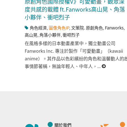
原創角色國際授權V》可愛動畫，觀眾深
度共感的載體 ft.Fanworks高山晃、角落
小夥伴、衝吧烈子
角色經濟
,
圖像角色IP
,
文策院. 原創角色
,
Fanworks
,
高山晃
,
角落小夥伴
,
衝吧烈子
在風格多樣的日本動畫產業中，獨立動畫公司
Fanworks Inc. 專注於製作「可愛動畫」（kawaii
anime）。其作品以色彩繽紛的角色和溫馨動人的
事情節著稱，無論年輕人、中年人，...
關於我們