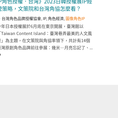
IP角色授權．台灣》2023日韓授權展IP經
營策略，文策院和台灣角協怎麼看？
台灣角色品牌授權協會
,
IP
,
角色經濟
,
圖像角色IP
今年日本授權展於6月底在東京開展，臺灣館以
Taiwan Content Island：臺灣巷弄最美的人文風
景」為主題，在文策院與角協率領下，共計有14個
臺灣原創角色品牌前往參展：幾米—月亮忘記了、...