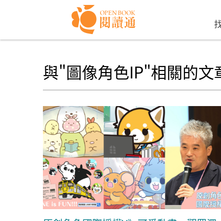
Skip to navigation
移至主內容
與"圖像角色IP"相關的文