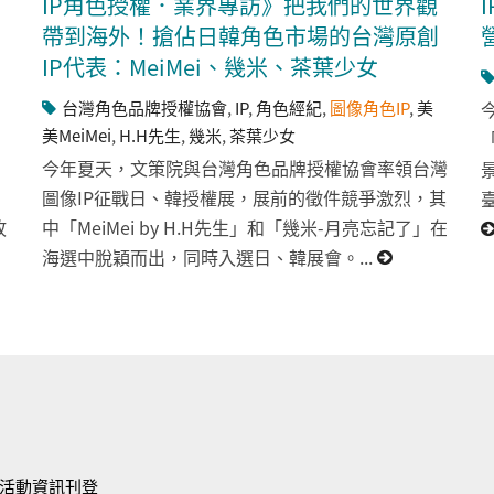
IP角色授權．業界專訪》把我們的世界觀
帶到海外！搶佔日韓角色市場的台灣原創
IP代表：MeiMei、幾米、茶葉少女
台灣角色品牌授權協會
,
IP
,
角色經紀
,
圖像角色IP
,
美
美MeiMei
,
H.H先生
,
幾米
,
茶葉少女
「
今年夏天，文策院與台灣角色品牌授權協會率領台灣
圖像IP征戰日、韓授權展，展前的徵件競爭激烈，其
故
中「MeiMei by H.H先生」和「幾米-月亮忘記了」在
海選中脫穎而出，同時入選日、韓展會。...
活動資訊刊登