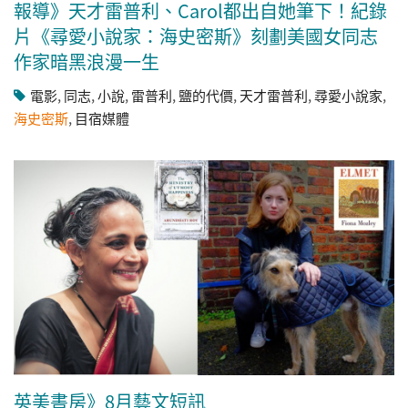
報導》天才雷普利、Carol都出自她筆下！紀錄
片《尋愛小說家：海史密斯》刻劃美國女同志
作家暗黑浪漫一生
電影
,
同志
,
小說
,
雷普利
,
鹽的代價
,
天才雷普利
,
尋愛小說家
,
海史密斯
,
目宿媒體
英美書房》8月藝文短訊