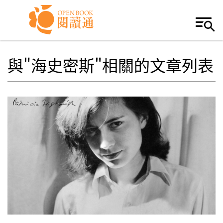
Skip to navigation
移至主內容
與"海史密斯"相關的文章列表