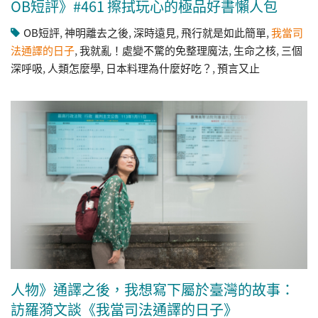
OB短評》#461 擦拭玩心的極品好書懶人包
OB短評
,
神明離去之後
,
深時遠見
,
飛行就是如此簡單
,
我當司
法通譯的日子
,
我就亂！處變不驚的免整理魔法
,
生命之核
,
三個
深呼吸
,
人類怎麼學
,
日本料理為什麼好吃？
,
預言又止
人物》通譯之後，我想寫下屬於臺灣的故事：
訪羅漪文談《我當司法通譯的日子》