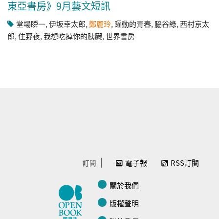
東亞書房》9月藝文短訊
堂場瞬一
,
伊坂幸太郎
,
鄭麗玲
,
躍動的青春
,
脇谷綠
,
西村京太
郎
,
住野夜
,
我想吃掉你的胰臟
,
世界書房
電子報
RSS訂閱
訂閱
關於我們
版權聲明