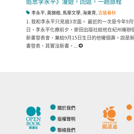
追思李永平》漫遊，回返，一趟旅程
李永平
,
黃錦樹
,
馬華文學
,
海東青
,
吉陵春秋
1. 我和李永平只見過3次面。 最近的一次是今年9月
日，李永平化療前夕，麥田出版社給他在紀州庵辦
新書發表會，兼給9月15日生日的他暖個壽。說是
書發表，其實沒新書，...
關於我們
版權聲明
聯絡我們