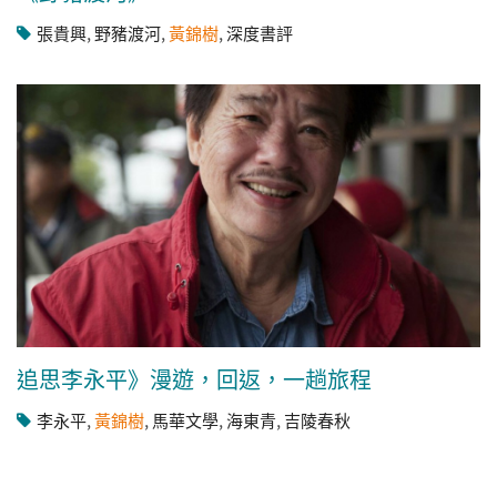
張貴興
,
野豬渡河
,
黃錦樹
,
深度書評
追思李永平》漫遊，回返，一趟旅程
李永平
,
黃錦樹
,
馬華文學
,
海東青
,
吉陵春秋