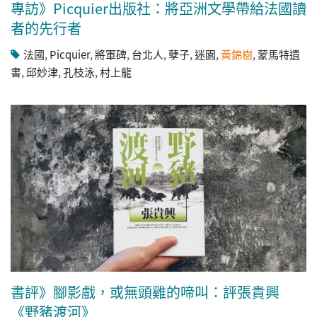
專訪》Picquier出版社：將亞洲文學帶給法國讀
者的先行者
法國
,
Picquier
,
將軍碑
,
台北人
,
孽子
,
迷園
,
黃錦樹
,
蒙馬特遺
書
,
邱妙津
,
孔枝泳
,
村上龍
書評》腳影戲，或無頭雞的啼叫：評張貴興
《野豬渡河》