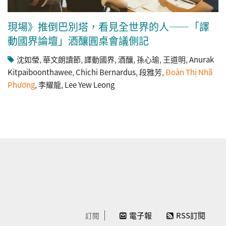
現場》推倒巴別塔，看見全世界的人——「譯
動國界論壇」酒釀圓桌會議側記
沈如瑩
,
華文朗讀節
,
譯動國界
,
酒釀
,
孫心瑜
,
王道明
,
Anurak
Kitpaiboonthawee
,
Chichi Bernardus
,
段雅芳
,
Đoàn Thị Nhã
Phương
,
李耀龍
,
Lee Yew Leong
電子報
RSS訂閱
訂閱