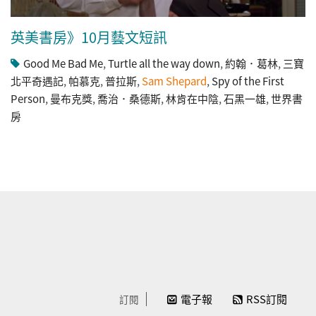
英美書房》10月藝文短訊
Good Me Bad Me
,
Turtle all the way down
,
約翰．葛林
,
三寶
北平奇遇記
,
帕慕克
,
普拉斯
,
Sam Shepard
,
Spy of the First
Person
,
曼布克獎
,
喬治．桑德斯
,
林肯在中陰
,
石黑一雄
,
世界書
房
電子報
RSS訂閱
訂閱