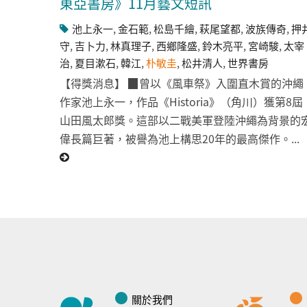
東亞書房》11月藝文短訊
池上永一
,
金石範
,
松島千繪
,
萩尾望都
,
波族傳奇
,
押
守
,
吉卜力
,
林真理子
,
西鄉隆盛
,
鈴木亮平
,
宮崎駿
,
太宰
治
,
夏目漱石
,
韓江
,
朴敏圭
,
松井清人
,
世界書房
【得獎消息】 ▉曾以《風車祭》入圍直木賞的沖繩
作家池上永一，作品《Historia》（角川）獲第8屆
山田風太郎獎。這部以二戰美軍登陸沖繩為背景的
偉長篇巨著，被譽為池上構思20年的最高傑作。...
關於我們