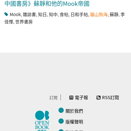
中國書房》蘇靜和他的Mook帝國
Mook
,
雜誌書
,
知日
,
知中
,
食帖
,
日和手帖
,
貓山狗海
,
蘇靜
,
李
佳懌
,
世界書房
電子報
RSS訂閱
訂閱
關於我們
版權聲明