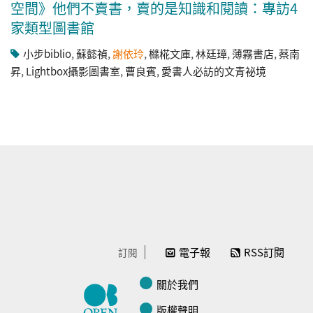
空間》他們不賣書，賣的是知識和閱讀：專訪4
家類型圖書館
小步biblio
,
蘇懿禎
,
謝依玲
,
櫞椛文庫
,
林廷璋
,
薄霧書店
,
蔡南
昇
,
Lightbox攝影圖書室
,
曹良賓
,
愛書人必訪的文青祕境
電子報
RSS訂閱
訂閱
關於我們
版權聲明