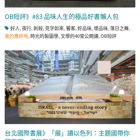
OB短評》#83 品味人生的極品好書懶人包
好人
,
夜行
,
刺殺
,
見字如來
,
饕客
,
好品味
,
壞品味
,
落日之舞
,
我的應許地
,
時光的製圖學
,
文學的40堂公開課
,
OB短評
台北國際書展》「展」讀以色列：主題國帶你