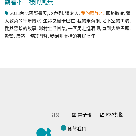
觀看不一樣的風景
​2018台北國際書展
,
以色列
,
猶太人
,
我的應許地
,
耶路撒冷
,
猶
太教育的千年傳承
,
生命之樹卡巴拉
,
我的米海爾
,
地下室的黑豹
,
愛與黑暗的故事
,
鄉村生活圖景
,
一匹馬走進酒吧
,
直到大地盡頭
,
軟禁
,
忽然一陣敲門聲
,
我絕非虛構的美好七年
電子報
RSS訂閱
訂閱
關於我們