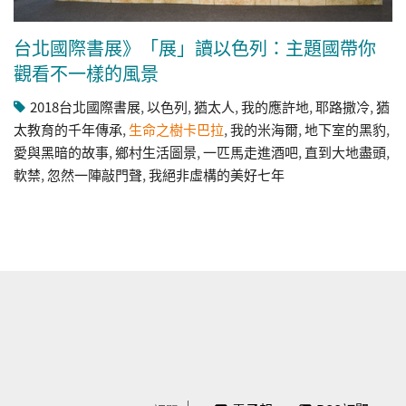
台北國際書展》「展」讀以色列：主題國帶你
觀看不一樣的風景
​2018台北國際書展
,
以色列
,
猶太人
,
我的應許地
,
耶路撒冷
,
猶
太教育的千年傳承
,
生命之樹卡巴拉
,
我的米海爾
,
地下室的黑豹
,
愛與黑暗的故事
,
鄉村生活圖景
,
一匹馬走進酒吧
,
直到大地盡頭
,
軟禁
,
忽然一陣敲門聲
,
我絕非虛構的美好七年