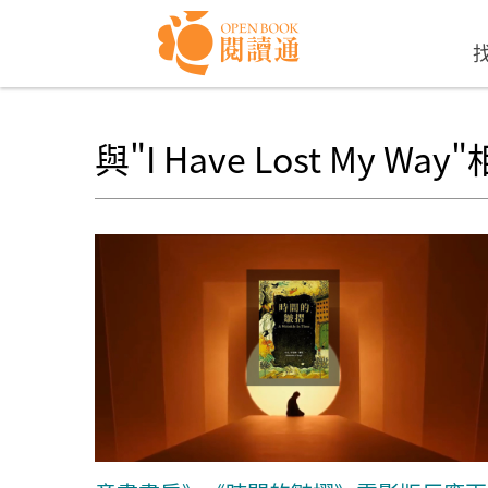
Skip to navigation
移至主內容
與"I Have Lost My 