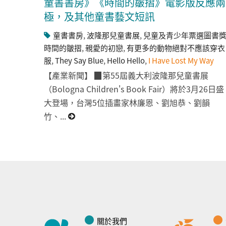
童書書房》《時間的皺摺》電影版反應兩
極，及其他童書藝文短訊
童書書房
,
波隆那兒童書展
,
兒童及青少年票選圖書
時間的皺摺
,
親愛的初戀
,
有更多的動物絕對不應該穿衣
服
,
They Say Blue
,
Hello Hello
,
I Have Lost My Way
【產業新聞】 ▉第55屆義大利波隆那兒童書展
（Bologna Children's Book Fair）將於3月26日盛
大登場，台灣5位插畫家林廉恩、劉旭恭、劉韻
竹、...
關於我們