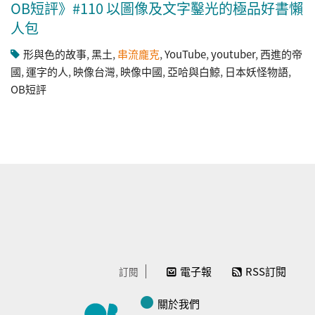
OB短評》#110 以圖像及文字鑿光的極品好書懶
人包
形與色的故事
,
黑土
,
串流龐克
,
YouTube
,
youtuber
,
西進的帝
國
,
運字的人
,
映像台灣
,
映像中國
,
亞哈與白鯨
,
日本妖怪物語
,
OB短評
電子報
RSS訂閱
訂閱
關於我們