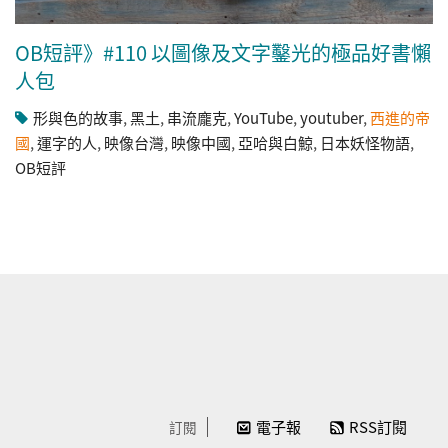
OB短評》#110 以圖像及文字鑿光的極品好書懶
人包
形與色的故事
,
黑土
,
串流龐克
,
YouTube
,
youtuber
,
西進的帝
國
,
運字的人
,
映像台灣
,
映像中國
,
亞哈與白鯨
,
日本妖怪物語
,
OB短評
電子報
RSS訂閱
訂閱