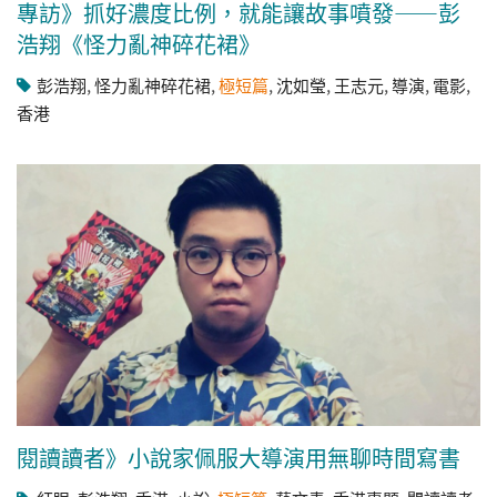
專訪》抓好濃度比例，就能讓故事噴發——彭
浩翔《怪力亂神碎花裙》
彭浩翔
,
怪力亂神碎花裙
,
極短篇
,
沈如瑩
,
王志元
,
導演
,
電影
,
香港
閱讀讀者》小說家佩服大導演用無聊時間寫書