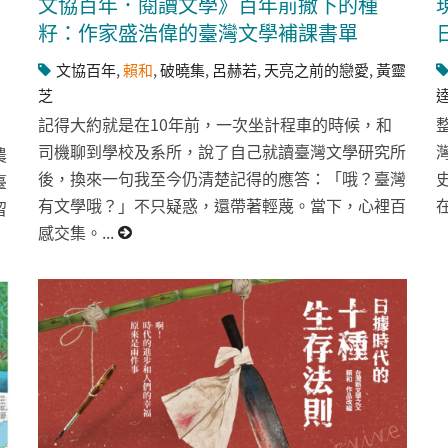
文協百年．閱讀文學》百年前撒下的種
籽：作家盛浩偉的臺灣文學補課書單
文協百年
,
賴和
,
破曉集
,
呂赫若
,
天亮之前的戀愛
,
黃靈
芝
記得大約就是在10年前，一次坐計程車的時候，和
司機聊到學校及系所，說了自己就讀臺灣文學研究所
農
後，換來一句我至今仍清楚記得的應答：「哦？臺灣
臺
有文學哦？」不只疑惑，還帶著輕蔑。當下，心裡百
留
感交集。...