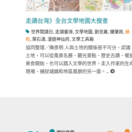
走讀台灣》全台文學地圖大搜查
世界閱讀日
,
走讀臺灣
,
文學地圖
,
劉克襄
,
鍾肇政
,
賴
和
,
葉石濤
,
漫遊神仙府
,
文學工具箱
協同整理／陳彥明 人與土地的關係密不可分，認識
土地，可以從風景名勝、觀光景點、歷史古蹟、餐
美食開始，也可以踏入文學的世界，走入作家的生
現場，捕捉城鎮和地區風貌的另一面。...