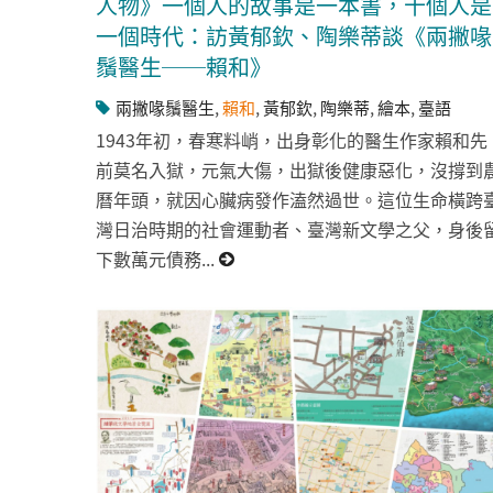
人物》一個人的故事是一本書，十個人是
一個時代：訪黃郁欽、陶樂蒂談《兩撇喙
鬚醫生──賴和》
兩撇喙鬚醫生
,
賴和
,
黃郁欽
,
陶樂蒂
,
繪本
,
臺語
1943年初，春寒料峭，出身彰化的醫生作家賴和先
前莫名入獄，元氣大傷，出獄後健康惡化，沒撐到
曆年頭，就因心臟病發作溘然過世。這位生命橫跨
灣日治時期的社會運動者、臺灣新文學之父，身後
下數萬元債務...