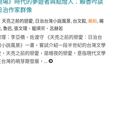
現場》時代的夢遊者與點燈人：賴香吟談
日治作家群像
天亮之前的戀愛
,
日治台灣小說風景
,
台文館
,
賴和
,
楊
逵
,
魯迅
,
張文環、龍瑛宗、呂赫若
整理：李亞橋、佐渡守 《天亮之前的戀愛：日治台
灣小說風景》一書，嘗試介紹一段半世紀的台灣文學
史，天亮之前的戀愛，是暗夜的戀愛，意指現代文學
在台灣的萌芽跟發展，...