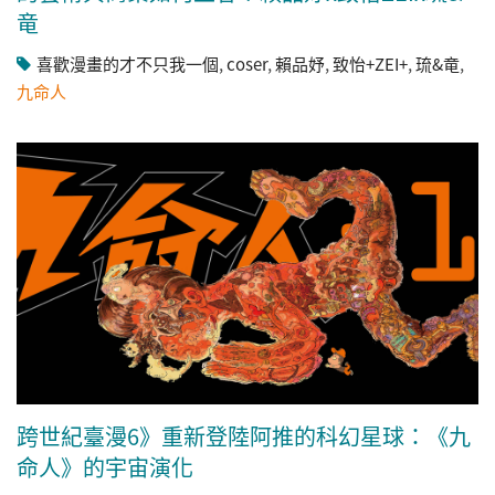
竜
喜歡漫畫的才不只我一個
,
coser
,
賴品妤
,
致怡+ZEI+
,
琉&竜
,
九命人
跨世紀臺漫6》重新登陸阿推的科幻星球：《九
命人》的宇宙演化