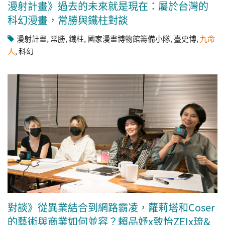
漫射計畫》過去的未來就是現在：屬於台灣的
科幻漫畫，常勝與鐵柱對談
漫射計畫
,
常勝
,
鐵柱
,
國家漫畫博物館籌備小隊
,
臺史博
,
九命
人
,
科幻
對談》從異業結合到網路霸凌，蘿莉塔和Coser
的藝術與商業如何並容？賴品妤x致怡ZEIx琉&