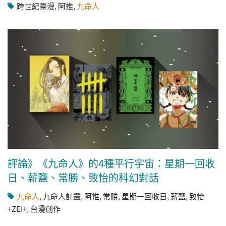
跨世紀臺漫
,
阿推
,
九命人
評論》《九命人》的4種平行宇宙：星期一回收
日、薪鹽、常勝、致怡的科幻對話
九命人
,
九命人計畫
,
阿推
,
常勝
,
星期一回收日
,
薪鹽
,
致怡
+ZEI+
,
台漫創作