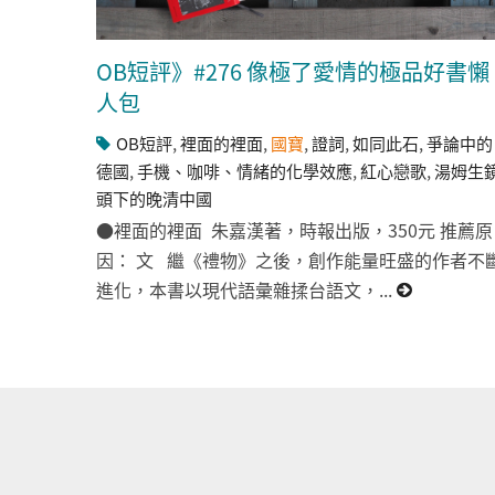
OB短評》#276 像極了愛情的極品好書懶
人包
OB短評
,
裡面的裡面
,
國寶
,
證詞
,
如同此石
,
爭論中的
德國
,
手機、咖啡、情緒的化學效應
,
紅心戀歌
,
湯姆生
頭下的晚清中國
●裡面的裡面 朱嘉漢著，時報出版，350元 推薦原
因： 文 繼《禮物》之後，創作能量旺盛的作者不
進化，本書以現代語彙雜揉台語文，...