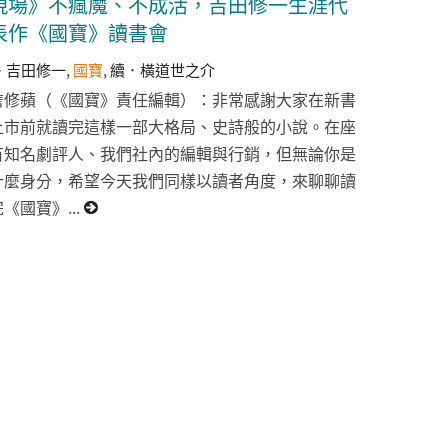
現場》不瘋魔、不成活，吉田修一生涯代
表作《國寶》讀書會
吉田修一
,
國寶
,
續．橫道世之介
詹修蘋（《國寶》責任編輯）：非常感謝大家在新書
上市前就讀完這樣一部大格局、史詩般的小說。在座
有知名劇評人、我們社內的編輯與行銷，但無論你是
什麼身分，希望今天我們同樣以讀者角度，來聊聊讀
完《國寶》...