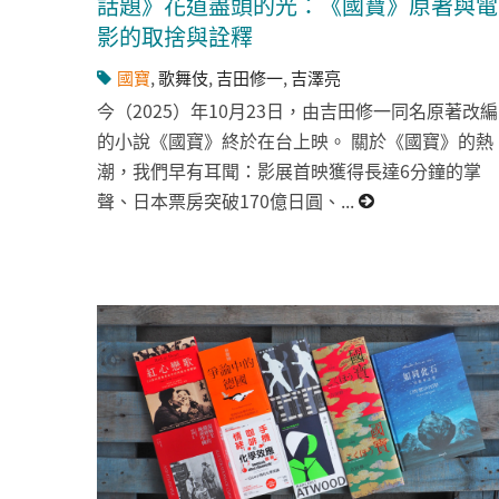
話題》花道盡頭的光：《國寶》原著與電
影的取捨與詮釋
國寶
,
歌舞伎
,
吉田修一
,
吉澤亮
今（2025）年10月23日，由吉田修一同名原著改編
的小說《國寶》終於在台上映。 關於《國寶》的熱
潮，我們早有耳聞：影展首映獲得長達6分鐘的掌
聲、日本票房突破170億日圓、...