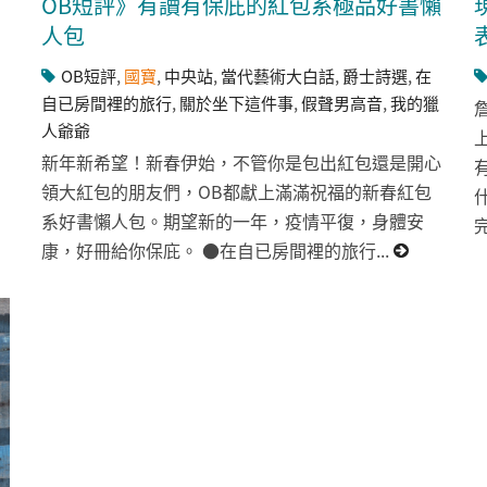
OB短評》有讀有保庇的紅包系極品好書懶
人包
OB短評
,
國寶
,
中央站
,
當代藝術大白話
,
爵士詩選
,
在
自已房間裡的旅行
,
關於坐下這件事
,
假聲男高音
,
我的獵
人爺爺
新年新希望！新春伊始，不管你是包出紅包還是開心
領大紅包的朋友們，OB都獻上滿滿祝福的新春紅包
系好書懶人包。期望新的一年，疫情平復，身體安
康，好冊給你保庇。 ●在自已房間裡的旅行...