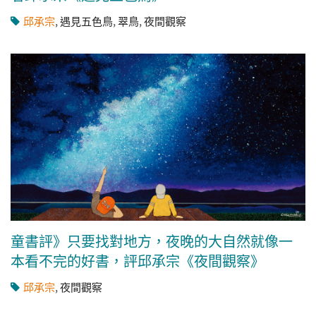
邱承宗
,
遇見五色鳥
,
翠鳥
,
夜間觀察
童書評》只要找對地方，夜晚的大自然就像一
本看不完的好書，評邱承宗《夜間觀察》
邱承宗
,
夜間觀察