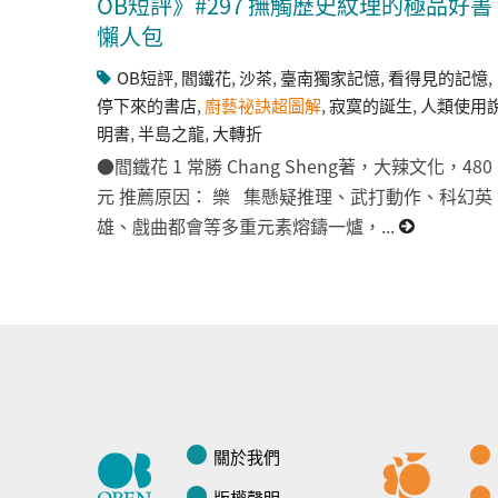
OB短評》#297 撫觸歷史紋理的極品好書
懶人包
OB短評
,
閻鐵花
,
沙茶
,
臺南獨家記憶
,
看得見的記憶
,
停下來的書店
,
廚藝祕訣超圖解
,
寂寞的誕生
,
人類使用
明書
,
半島之龍
,
大轉折
●閻鐵花 1 常勝 Chang Sheng著，大辣文化，480
元 推薦原因： 樂 集懸疑推理、武打動作、科幻英
雄、戲曲都會等多重元素熔鑄一爐，...
關於我們
版權聲明