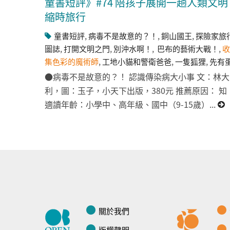
童書短評》#74 陪孩子展開一趟人類文明
縮時旅行
童書短評
,
病毒不是故意的？！
,
銅山國王
,
探險家旅
圖誌
,
打開文明之門
,
別沖水啊！
,
巴布的藝術大戰！
,
收
集色彩的魔術師
,
工地小貓和警衛爸爸
,
一隻狐狸
,
先有
●病毒不是故意的？！ 認識傳染病大小事 文：林大
利，圖：玉子，小天下出版，380元 推薦原因： 
適讀年齡：小學中、高年級、國中（9-15歲）...
關於我們
版權聲明