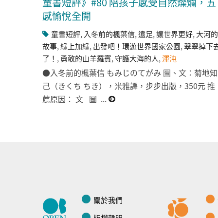
童書短評》#80 陪孩子感受自然燦爛，五
感愉悅全開
童書短評
,
入冬前的楓葉信
,
遠足
,
讓世界更好
,
大河的
故事
,
綠上加綠
,
出發吧！環遊世界國家公園
,
翠翠掉下
了！
,
勇敢的山羊羅賓
,
守護大海的人
,
渾沌
●入冬前的楓葉信 もみじのてがみ 圖、文：菊地知
己（きくち ちき），米雅譯，步步出版，350元 推
薦原因： 文 圖 ...
關於我們
版權聲明