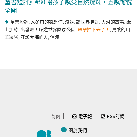
童書短評》#80 陪孩子感受自然燦爛，五感愉悅
全開
童書短評
,
入冬前的楓葉信
,
遠足
,
讓世界更好
,
大河的故事
,
綠
上加綠
,
出發吧！環遊世界國家公園
,
翠翠掉下去了！
,
勇敢的山
羊羅賓
,
守護大海的人
,
渾沌
電子報
RSS訂閱
訂閱
關於我們