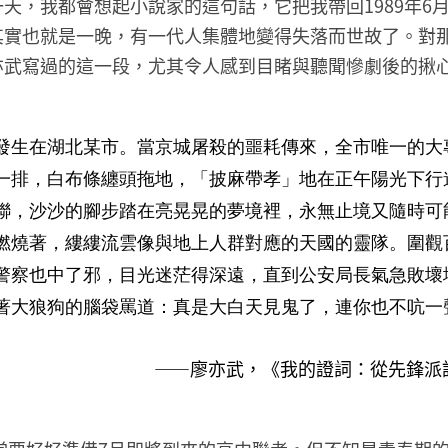
天，我都會想起小說家的這句話，它把我帶回1989年6
其實也就是一晚，有一代人集體地變得失落而世故了。對
亦武寫過的這一段，尤其令人感到目睹與聽聞慘劇後的揪
發生在湖北某市。當京城屠殺的噩耗傳來，全市唯一的大
一排，白布條纏頭拖地，「披麻帶孝」地在正午陽光下行
聯，沙沙的腳步踏在亮晃晃的夢境裡，永無止境又隨時可
燃燒著，縷縷流雲像與地上人群對應的天國的靈隊。圍觀
警察也中了邪，目光迷茫得深遠，直到公安局長氣急敗壞
著大狼狗的腦袋罵道：真是大白天見鬼了，連你也不吭一
——廖亦武，《我的證詞：從先鋒派