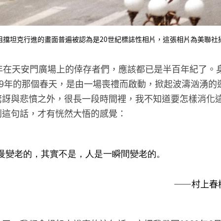
林」阻擋坦克行進的畫面普遍被認為是20世紀標誌性相片，這張相片為美聯
當年在天安門廣場上的倖存者們，應該都已是半百年紀了。
89年的那個春天，是由一場喪禮而啟動，掀起波濤汹湧的
驚訝與悲憤之外，很長一段時間裡，我不知道要怎樣消化
到這句話，才有恍然大悟的感覺：
慢變老的，其實不是，人是一瞬間變老的。
——村上春