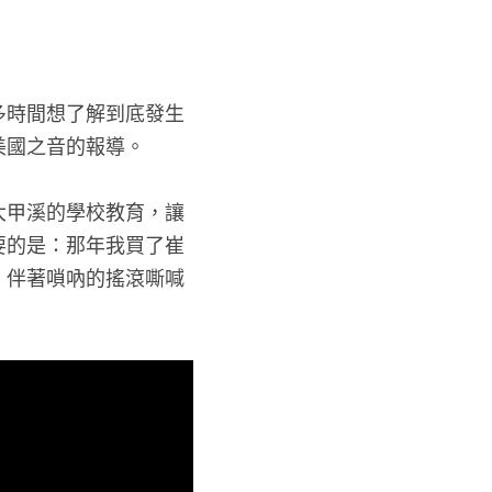
多時間想了解到底發生
美國之音的報導。
大甲溪的學校教育，讓
要的是：那年我買了崔
，伴著嗩吶的搖滾嘶喊