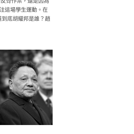
的反骨作祟，還是因為
注這場學生運動。在
道到底胡耀邦是誰？趙