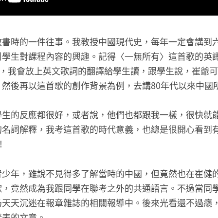
教書時的一件往事。我教授中國現代史，每年一定會講到
生對課程內容的興趣。記得〈一無所有〉這首歌的英譯是Not
曲，我會放上英文歌詞的翻譯給學生讀，跟學生說，崔爺
手）。然後再以這首歌的創作背景為例，去講80年代以來中
學生的反應都很好，或者說，他們也都跟我一樣，很快就
的名詞解釋，我考這首歌的時代意義，也總是很開心看到
!
青少年，雖說不見得多了解當時的中國，但竟然也在崔健
歌，竟然成為我跟同學在聯考之外的共通語言。不過當同
仍天天沉迷在報章雜誌的相關報導中。後來光看還不過癮
發表的文章。