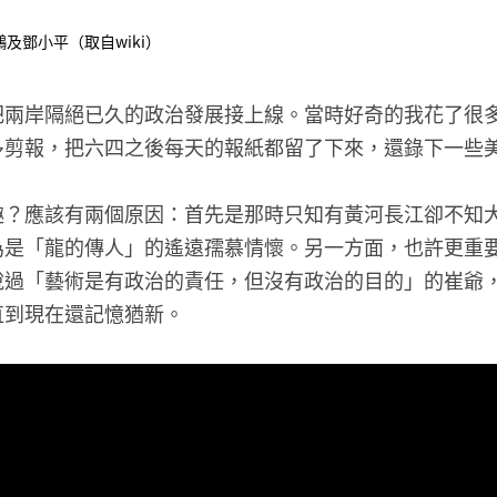
及鄧小平（取自wiki）
把兩岸隔絕已久的政治發展接上線。當時好奇的我花了很
多剪報，把六四之後每天的報紙都留了下來，還錄下一些
趣？應該有兩個原因：首先是那時只知有黃河長江卻不知
為是「龍的傳人」的遙遠孺慕情懷。另一方面，也許更重
說過「藝術是有政治的責任，但沒有政治的目的」的崔爺
直到現在還記憶猶新。