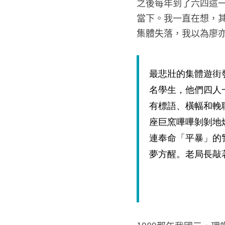
之後每年到了六四這一
當下。我一直在想，
集體失落，我以為廖
最悲壯的集體遊街
名學生，他們四人
有標語、橫幅和輓
座巨窯嗶嗶剝剝地
連奉命「平暴」的
夢方醒。老局長敲