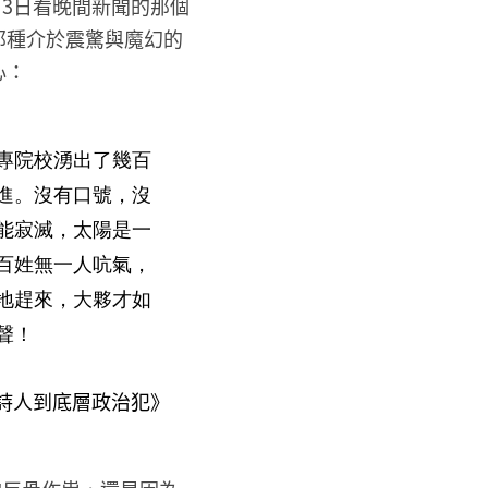
月3日看晚間新聞的那個
那種介於震驚與魔幻的
心：
專院校湧出了幾百
進。沒有口號，沒
能寂滅，太陽是一
百姓無一人吭氣，
地趕來，大夥才如
聲！
詩人到底層政治犯》