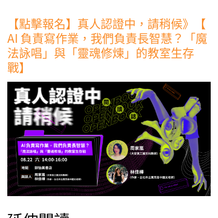
【點擊報名】真人認證中，請稍候》【
AI 負責寫作業，我們負責長智慧？「魔
法詠唱」與「靈魂修煉」的教室生存
戰】