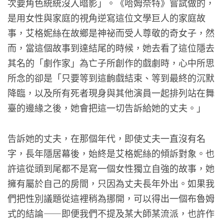
次要角色統統沒入暗影」。《哈姆奈特》嘗試做的，
是用女性與家庭的視角逆寫這位文學巨人的家庭故
事，艾格妮絲在故鄉是神祕而受人尊敬的奇女子，然
而，當這個故事到達結尾的時候，她去看了這位隱去
其名的「劇作家」為亡子所創作的戲劇時，心中所思
所念的卻是「只要等到這齣戲結束、等到最終的沉默
降臨，以及所有死者現身與其他演員一起排列站在舞
臺的邊緣之後，她會把這一切告訴給她的丈夫。」
告訴她的丈夫，在那個年代，即使丈夫一直沒有名
字，長年隱居幕後，始終是艾格妮絲的傾訴對象。也
許這從頭到尾都不是寫一個女性獨立自強的故事，她
擁有屬於自己的房間，只因為丈夫長年外出。如果我
們把性別議題從這裡稍為挪開，可以得出一個布魯姆
式的結論——即便我們不提及某大師某流派，也許作