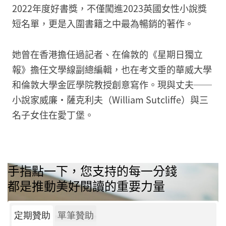
2022年度好書獎，不僅闖進2023英國女性小說獎
短名單，更是入圍書籍之中最為暢銷的著作。
她曾在香港擔任過記者、在倫敦的《星期日獨立
報》擔任文學線副總編輯，也在考文垂的華威大學
和倫敦大學金匠學院教授創意寫作。現與丈夫──
小說家威廉・薩克利夫（William Sutcliffe）與三
名子女住在愛丁堡。
手指點一下，您支持的每一分錢
都是推動美好閱讀的重要力量
定期贊助
單筆贊助