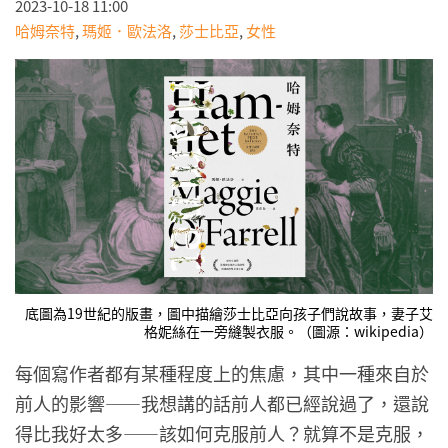
2023-10-18 11:00
哈姆奈特
,
瑪姬．歐法洛
,
莎士比亞
,
女性
底圖為19世紀的版畫，圖中描繪莎士比亞向孩子們說故事，妻子艾
格妮絲在一旁縫製衣服。（圖源：wikipedia）
每個寫作者都有某種程度上的焦慮，其中一種來自於
前人的影響——我想講的話前人都已經說過了，還說
得比我好太多——該如何克服前人？就算不是克服，