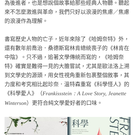
為後進者，也是想說個故事給那些經典人物聽。聽起
來不怎麼激進與革命，我們只好以浪漫的焦慮／焦慮
的浪漫作為理解。
書寫歷史人物的亡子，近年來除了《哈姆奈特》外，
還有數年前喬治．桑德斯寫林肯總統喪子的《林肯在
中陰》。只不過，追著文學傳統而寫的，《哈姆奈
特》確實是難得一見的大膽嘗試，尤其是歐法洛上溯
到文學史的源頭，用女性視角重新包裹整個敘事，其
力度和考究相比起珍奈．溫特森重寫《科學怪人》的
《科學愛人》（
Frankissstein：A Love Story, Jeanette
）更符合純文學愛好者的口味。
Winterson