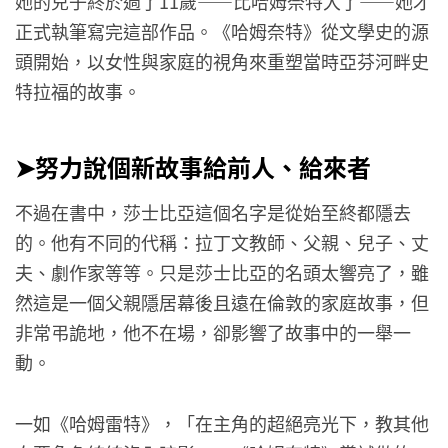
她的兒子終於過了11歲——比哈姆奈特大了——她才
正式執筆寫完這部作品。《哈姆奈特》從文學史的源
頭開始，以女性與家庭的視角來重塑當時亞芬河畔史
特拉福的故事。
➤努力說個新故事給前人、給來者
不過在書中，莎士比亞這個名字是從始至終都隱去
的。他有不同的代稱：拉丁文教師、父親、兒子、丈
夫、劇作家等等。只是莎士比亞的名頭太響亮了，雖
然這是一個父親隱居幕後且遠在倫敦的家庭故事，但
非常弔詭地，他不在場，卻影響了故事中的一舉一
動。
一如《哈姆雷特》，「在主角的超絕亮光下，教其他