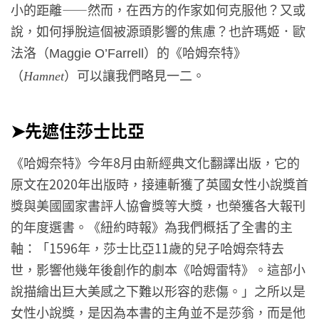
小的距離——然而，在西方的作家如何克服他？又或
說，如何掙脫這個被源頭影響的焦慮？也許瑪姬．歐
法洛（
）的《哈姆奈特》
Maggie O’Farrell
（
）可以讓我們略見一二。
Hamnet
➤先遮住莎士比亞
《哈姆奈特》今年8月由新經典文化翻譯出版，它的
原文在2020年出版時，接連斬獲了英國女性小說獎首
獎與美國國家書評人協會獎等大獎，也榮獲各大報刊
的年度選書。《紐約時報》為我們概括了全書的主
軸：「1596年，莎士比亞11歲的兒子哈姆奈特去
世，影響他幾年後創作的劇本《哈姆雷特》。這部小
說描繪出巨大美感之下難以形容的悲傷。」之所以是
女性小說獎，是因為本書的主角並不是莎翁，而是他