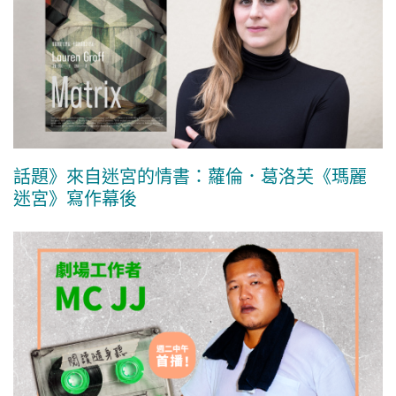
話題》來自迷宮的情書：蘿倫．葛洛芙《瑪麗
迷宮》寫作幕後