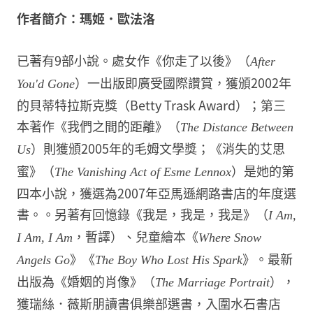
作者簡介：瑪姬．歐法洛
已著有9部小說。處女作《你走了以後》（
After
）一出版即廣受國際讚賞，獲頒2002年
You'd Gone
的貝蒂特拉斯克獎（Betty Trask Award）；第三
本著作《我們之間的距離》（
The Distance Between
）則獲頒2005年的毛姆文學獎；《消失的艾思
Us
蜜》（
）是她的第
The Vanishing Act of Esme Lennox
四本小說，獲選為2007年亞馬遜網路書店的年度選
書。。另著有回憶錄《我是，我是，我是》（
I Am,
，暫譯）、兒童繪本《
I Am, I Am
Where Snow
》《
》。最新
Angels Go
The Boy Who Lost His Spark
出版為《婚姻的肖像》（
），
The Marriage Portrait
獲瑞絲．薇斯朋讀書俱樂部選書，入圍水石書店