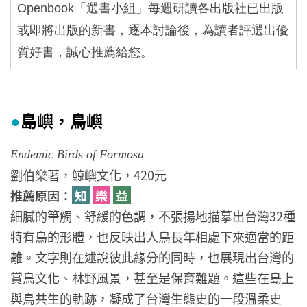
Openbook
「選書小組」每週研讀各出版社已出版
或即將出版的新書，逐本討論後，為讀者評選出優
質好書，誠心推薦給您。
島嶼，鳥嶼
●
Endemic Birds of Formosa
劉伯樂著，鯨嶼文化，420元
推薦原因：
知
樂
益
細膩的筆觸、舒緩的色調，不張揚地描摹出台灣32種
特有鳥的形體，也反映出人鳥長年相處下來適當的距
離。文字則在述說彼此緣分的同時，也展現出台灣的
賞鳥文化、林野風景，甚至是保育難題。這些在島上
與鳥共生的軌跡，凝成了台灣生態史的一段溫柔史