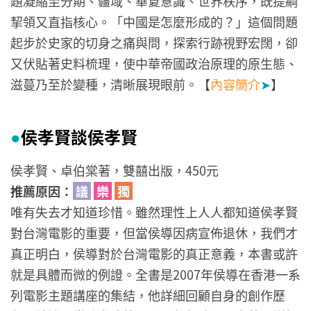
題凝縮至分期、疆域、華夏意識、世界秩序，既提綱
挈領又直指核心。「中國是怎麼形成的？」這個問題
起步於史家的切身之痛與問，探索行跡視野宏闊，卻
又伏貼著史料梳理，使中華帝國政治原理的原生態、
滋蔓乃至於變種，清晰展現眼前。【
內容簡介
➤
】
侯孝賢談侯孝賢
●
侯孝賢、卓伯棠著，雙囍出版，450元
推薦原因：
議
樂
獨
唯有失去才知道珍惜。雖然理性上人人都知道侯孝賢
對台灣電影的重要，但當侯導因病宣佈退休，我們才
真正明白，侯導對於台灣電影的真正意義，本書或許
就是具體而微的例證。全書是2007年侯導在香港一系
列電影主題講座的集結，他詳細回顧自身的創作歷