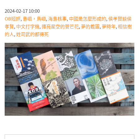
2024-02-17 10:00
OB短評
,
島嶼，鳥嶼
,
海島核事
,
中國是怎麼形成的
,
侯孝賢談侯
孝賢
,
中文打字機
,
撢亮星空的菅芒花
,
夢的截圖
,
夢時年
,
相信樹
的人
,
姓司武的都得死