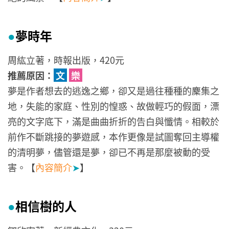
夢時年
●
周紘立著，時報出版，420元
推薦原因：
文
樂
夢是作者想去的逃逸之鄉，卻又是過往種種的麇集之
地，失能的家庭、性別的惶惑、故做輕巧的假面，漂
亮的文字底下，滿是曲曲折折的告白與懺情。相較於
前作不斷跳接的夢遊感，本作更像是試圖奪回主導權
的清明夢，儘管還是夢，卻已不再是那麼被動的受
害。【
內容簡介
➤
】
相信樹的人
●