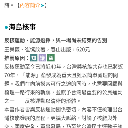
詩。【
內容簡介
➤
】
海島核事
●
反核運動、能源選擇，與一場尚未結束的告別
王舜薇、崔愫欣著，春山出版，620元
推薦原因：
知
議
益
反核運動至今已將近40年，台灣與核能共存也已將近
70年，「能源」愈發成為重大且難以簡單處理的問
題。我們在向前摸索可行之途的同時，也需要回顧與
梳理一路行來的軌跡，並賦予台灣最重要的公民運動
之一——反核運動以清晰的形體。
本書作者皆與反核運動關係密切，內容不僅梳理出台
灣核能發展的歷程，更擴大脈絡，討論了核能與外
交、國家安全、軍事發展，乃至於台灣民主運動千絲