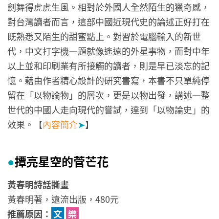
劍舞得虎虎生風。相對於外國人全然陌生的獵奇感，
對台灣讀者而言，這部中國近現代史的論述正好打在
既熟悉又陌生的甜蜜點上。對習於電腦輸入的新世
代，中文打字機一題就像遙遠的外星事物，而對中年
以上並和印刷業有所接觸的讀者，則是早已淡忘的記
憶。藉由作者精心設計的研究書寫，本書不只單純停
留在「以物論物」的層次，更是以物出發，講述一整
世代的中國人走向現代的嘗試，達到「以物論史」的
效果。【
內容簡介
➤
】
撢亮星空的菅芒花
●
黃春明詩話撕畫
黃春明著，遠流出版，480元
推薦原因：
文
樂