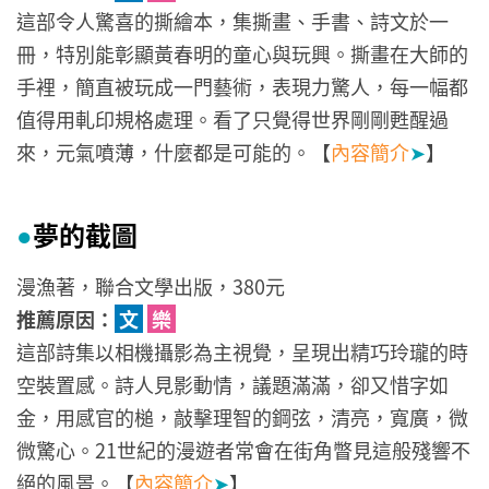
這部令人驚喜的撕繪本，集撕畫、手書、詩文於一
冊，特別能彰顯黃春明的童心與玩興。撕畫在大師的
手裡，簡直被玩成一門藝術，表現力驚人，每一幅都
值得用軋印規格處理。看了只覺得世界剛剛甦醒過
來，元氣噴薄，什麼都是可能的。【
內容簡介
➤
】
夢的截圖
●
漫漁著，聯合文學出版，380元
推薦原因：
文
樂
這部詩集以相機攝影為主視覺，呈現出精巧玲瓏的時
空裝置感。詩人見影動情，議題滿滿，卻又惜字如
金，用感官的槌，敲擊理智的鋼弦，清亮，寬廣，微
微驚心。21世紀的漫遊者常會在街角瞥見這般殘響不
絕的風景。【
內容簡介
➤
】