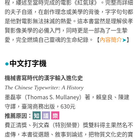
程，縷述至當時完成的電影《紅氣球》。完整而詳細
的夫子自道，在創作理念或美學的背後，字字句句都
是他對電影無法抹滅的熱愛。這本書當然是理解侯孝
賢影像美學的必備入門，同時更是一部為了一生摯
愛，完全燃燒自己靈魂的生命紀錄。【
內容簡介
➤
】
中文打字機
●
機械書寫時代的漢字輸入進化史
The Chinese Typewriter: A History
墨磊寧（Thomas S. Mullaney）著，賴皇良、陳建
守譯，臺灣商務出版，630元
推薦原因：
知
議
樂
費正清獎、列文森（特別榮譽）獎雙料得主果然名不
虛傳，本書從選題、敘事到論述，把物質文化史的寶