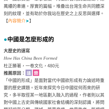
萬縷的牽連。厚實的篇幅，堆疊出台灣生命共同體深
刻的紋理，並有助於你我站在歷史之上反思與選擇。
【
內容簡介
➤
】
中國是怎麼形成的
●
大歷史的速寫
How Has China Been Formed
杜正勝著，一卷文化，480元
推薦原因：
議
樂
「中國的形成」是面對當代中國欲形成有力論述時重
要的歷史課題。近年來探究今日中國從何而來的研
究，多半取徑某一地區劃入融入的過程，作者則以其
對中國上古史與傳統國家社會結構的深刻認識，將問