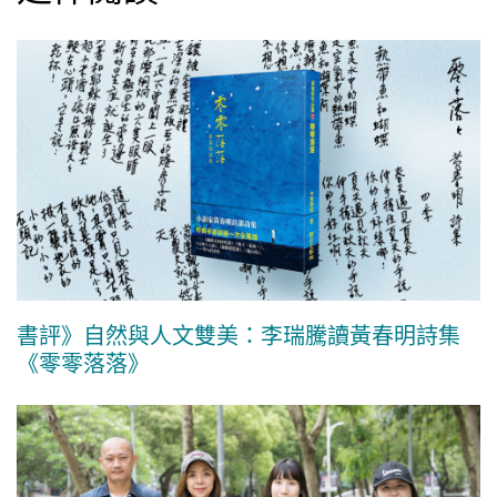
書評》自然與人文雙美：李瑞騰讀黃春明詩集
《零零落落》