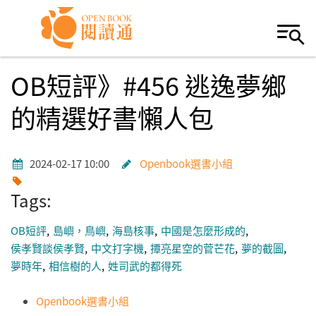
Skip to navigation
移至主內容
OB短評》#456 逃逸夢鄉
的精選好書懶人包
2024-02-17 10:00
Openbook選書小組
Tags:
OB短評
島嶼，鳥嶼
海島核事
中國是怎麼形成的
侯孝賢談侯孝賢
中文打字機
撢亮星空的菅芒花
夢的截圖
夢時年
相信樹的人
姓司武的都得死
Openbook選書小組