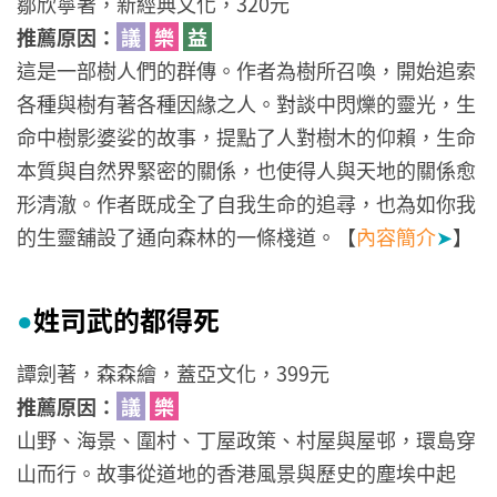
鄒欣寧著，新經典文化，320元
推薦原因：
議
樂
益
這是一部樹人們的群傳。作者為樹所召喚，開始追索
各種與樹有著各種因緣之人。對談中閃爍的靈光，生
命中樹影婆娑的故事，提點了人對樹木的仰賴，生命
本質與自然界緊密的關係，也使得人與天地的關係愈
形清澈。作者既成全了自我生命的追尋，也為如你我
的生靈舖設了通向森林的一條棧道。【
內容簡介
➤
】
姓司武的都得死
●
譚劍著，森森繪，蓋亞文化，399元
推薦原因：
議
樂
山野、海景、圍村、丁屋政策、村屋與屋邨，環島穿
山而行。故事從道地的香港風景與歷史的塵埃中起