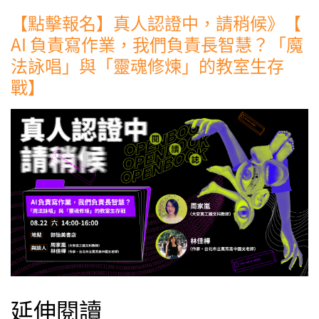
【點擊報名】真人認證中，請稍候》【
AI 負責寫作業，我們負責長智慧？「魔
法詠唱」與「靈魂修煉」的教室生存
戰】
延伸閱讀