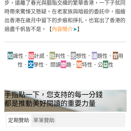
步，遠離了春光與胭脂交織的繁華香港，一下子就同
時帶來驚悚又懸疑。在老家族與暗殺的委託中，描繪
出香港在歲月中留下的步痕和掙扎，也寫出了香港的
過盡千帆皆不是。【
內容簡介
➤
】
知
識性．
設
計感．
批
判性．
思
想性．
議
題性．
實
用
性．
文
學性． 閱讀
樂
趣．
獨
特性．公
益
性
手指點一下，您支持的每一分錢
都是推動美好閱讀的重要力量
定期贊助
單筆贊助