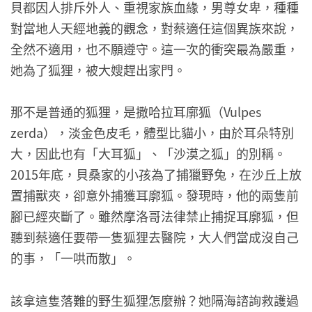
貝都因人排斥外人、重視家族血緣，男尊女卑，種種
對當地人天經地義的觀念，對蔡適任這個異族來說，
全然不適用，也不願遵守。這一次的衝突最為嚴重，
她為了狐狸，被大嫂趕出家門。
那不是普通的狐狸，是撒哈拉耳廓狐（Vulpes
zerda），淡金色皮毛，體型比貓小，由於耳朵特別
大，因此也有「大耳狐」、「沙漠之狐」的別稱。
2015年底，貝桑家的小孩為了捕獵野兔，在沙丘上放
置捕獸夾，卻意外捕獲耳廓狐。發現時，他的兩隻前
腳已經夾斷了。雖然摩洛哥法律禁止捕捉耳廓狐，但
聽到蔡適任要帶一隻狐狸去醫院，大人們當成沒自己
的事，「一哄而散」。
該拿這隻落難的野生狐狸怎麼辦？她隔海諮詢救護過