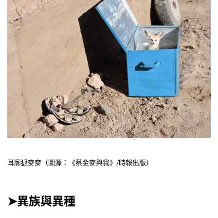
耳廓狐麥麥（圖源：《蔡金麥與我》/時報出版）
➤異族與異種