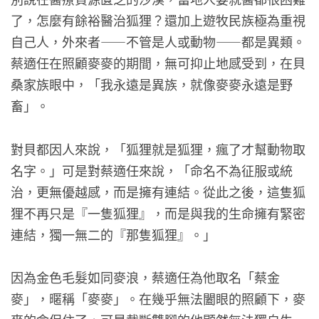
了，怎麼有餘裕醫治狐狸？還加上遊牧民族極為重視
自己人，外來者——不管是人或動物——都是異類。
蔡適任在照顧麥麥的期間，無可抑止地感受到，在貝
桑家族眼中，「我永遠是異族，就像麥麥永遠是野
畜」。
對貝都因人來說，「狐狸就是狐狸，瘋了才幫動物取
名字。」可是對蔡適任來說，「命名不為征服或統
治，更無優越感，而是擁有連結。從此之後，這隻狐
狸不再只是『一隻狐狸』，而是與我的生命擁有緊密
連結，獨一無二的『那隻狐狸』。」
因為金色毛髮如同麥浪，蔡適任為他取名「蔡金
麥」，暱稱「麥麥」。在幾乎無法闔眼的照顧下，麥