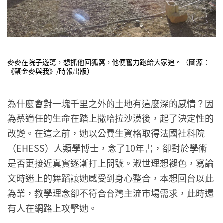
麥麥在院子遊蕩，想抓他回狐窩，他便奮力跑給大家追。（圖源：
《蔡金麥與我》/時報出版）
為什麼會對一塊千里之外的土地有這麼深的感情？因
為蔡適任的生命在踏上撒哈拉沙漠後，起了決定性的
改變。在這之前，她以公費生資格取得法國社科院
（EHESS）人類學博士，念了10年書，卻對於學術
是否更接近真實逐漸打上問號。淑世理想褪色，寫論
文時迷上的舞蹈讓她感受到身心整合，本想回台以此
為業，教學理念卻不符合台灣主流市場需求，此時還
有人在網路上攻擊她。