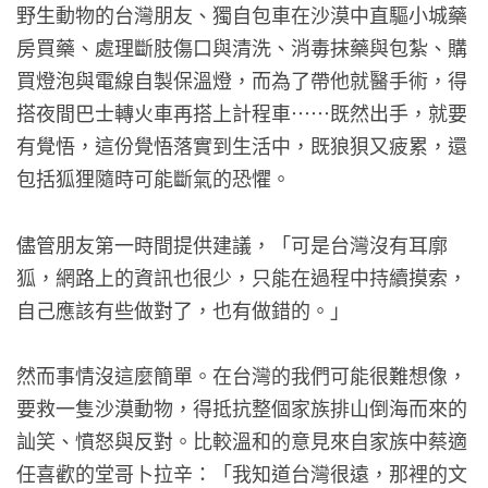
野生動物的台灣朋友、獨自包車在沙漠中直驅小城藥
房買藥、處理斷肢傷口與清洗、消毒抹藥與包紮、購
買燈泡與電線自製保溫燈，而為了帶他就醫手術，得
搭夜間巴士轉火車再搭上計程車……既然出手，就要
有覺悟，這份覺悟落實到生活中，既狼狽又疲累，還
包括狐狸隨時可能斷氣的恐懼。
儘管朋友第一時間提供建議，「可是台灣沒有耳廓
狐，網路上的資訊也很少，只能在過程中持續摸索，
自己應該有些做對了，也有做錯的。」
然而事情沒這麼簡單。在台灣的我們可能很難想像，
要救一隻沙漠動物，得抵抗整個家族排山倒海而來的
訕笑、憤怒與反對。比較溫和的意見來自家族中蔡適
任喜歡的堂哥卜拉辛：「我知道台灣很遠，那裡的文