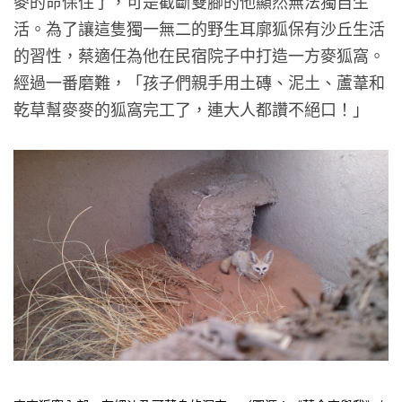
麥的命保住了，可是截斷雙腳的他顯然無法獨自生
活。為了讓這隻獨一無二的野生耳廓狐保有沙丘生活
的習性，蔡適任為他在民宿院子中打造一方麥狐窩。
經過一番磨難，「孩子們親手用土磚、泥土、蘆葦和
乾草幫麥麥的狐窩完工了，連大人都讚不絕口！」