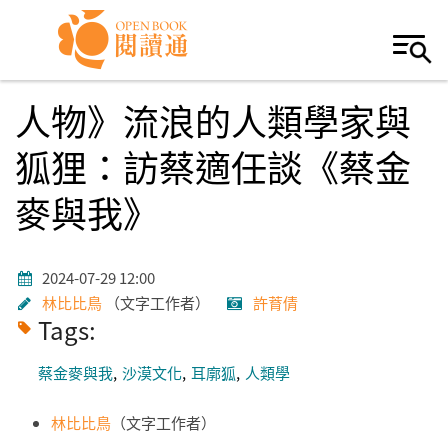
Skip to navigation
移至主內容
人物》流浪的人類學家與
狐狸：訪蔡適任談《蔡金
麥與我》
2024-07-29 12:00
林比比鳥
文字工作者
許𦱀倩
Tags:
蔡金麥與我
沙漠文化
耳廓狐
人類學
林比比鳥
（文字工作者）