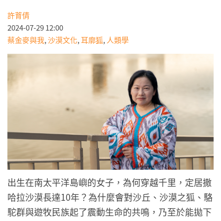
許𦱀倩
2024-07-29 12:00
蔡金麥與我
,
沙漠文化
,
耳廓狐
,
人類學
出生在南太平洋島嶼的女子，為何穿越千里，定居撒
哈拉沙漠長達10年？為什麼會對沙丘、沙漠之狐、駱
駝群與遊牧民族起了震動生命的共鳴，乃至於能拋下