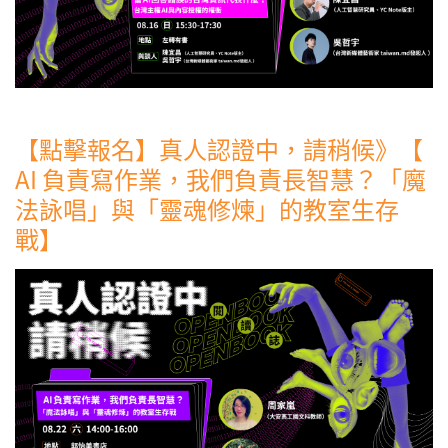
【點擊報名】真人認證中，請稍候》【
AI 負責寫作業，我們負責長智慧？「魔
法詠唱」與「靈魂修煉」的教室生存
戰】