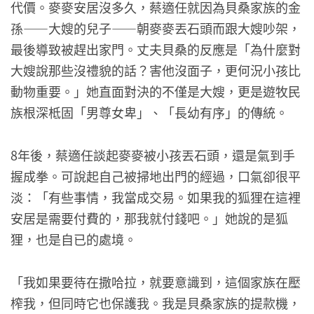
代價。麥麥安居沒多久，蔡適任就因為貝桑家族的金
孫——大嫂的兒子——朝麥麥丟石頭而跟大嫂吵架，
最後導致被趕出家門。丈夫貝桑的反應是「為什麼對
大嫂說那些沒禮貌的話？害他沒面子，更何況小孩比
動物重要。」她直面對決的不僅是大嫂，更是遊牧民
族根深柢固「男尊女卑」、「長幼有序」的傳統。
8年後，蔡適任談起麥麥被小孩丟石頭，還是氣到手
握成拳。可說起自己被掃地出門的經過，口氣卻很平
淡：「有些事情，我當成交易。如果我的狐狸在這裡
安居是需要付費的，那我就付錢吧。」她說的是狐
狸，也是自已的處境。
「我如果要待在撒哈拉，就要意識到，這個家族在壓
榨我，但同時它也保護我。我是貝桑家族的提款機，