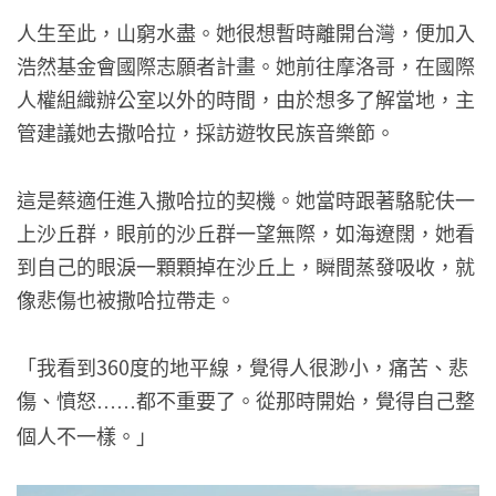
人生至此，山窮水盡。她很想暫時離開台灣，便加入
浩然基金會國際志願者計畫。她前往摩洛哥，在國際
人權組織辦公室以外的時間，由於想多了解當地，主
管建議她去撒哈拉，採訪遊牧民族音樂節。
這是蔡適任進入撒哈拉的契機。她當時跟著駱駝伕一
上沙丘群，眼前的沙丘群一望無際，如海遼闊，她看
到自己的眼淚一顆顆掉在沙丘上，瞬間蒸發吸收，就
像悲傷也被撒哈拉帶走。
「我看到360度的地平線，覺得人很渺小，痛苦、悲
傷、憤怒
都不重要了。從那時開始，覺得自己整
……
個人不一樣。」