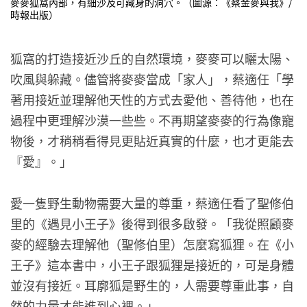
麥麥狐窩內部，有細沙及可藏身的洞穴。（圖源：《蔡金麥與我》/
時報出版）
狐窩的打造接近沙丘的自然環境，麥麥可以曬太陽、
吹風與躲藏。儘管將麥麥當成「家人」，蔡適任「學
著用接近並理解他天性的方式去愛他、善待他，也在
過程中更理解沙漠一些些。不再期望麥麥的行為像寵
物後，才稍稍看得見更貼近真實的什麼，也才更能去
『愛』。」
愛一隻野生動物需要大量的尊重，蔡適任看了聖修伯
里的《遇見小王子》後得到很多啟發。「我從照顧麥
麥的經驗去理解他（聖修伯里）怎麼寫狐狸。在《小
王子》這本書中，小王子跟狐狸是接近的，可是身體
並沒有接近。耳廓狐是野生的，人需要尊重此事，自
然的力量才能進到心裡。」