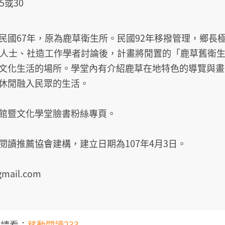
65或30
民國67年，原為鹿草衛生所。民國92年移撥管理，鄉長
方人士、社造工作學者討論後，計畫將閒置的「鹿草舊衛
文化生活的場所。學堂內有介紹鹿草在地特色的導覽與畫
休閒融入民眾的生活。
館暨文化學堂臉書粉絲專頁。
閱讀推薦協會建構，建立日期為107年4月3日。
gmail.com
，請看：
移動閱讀233