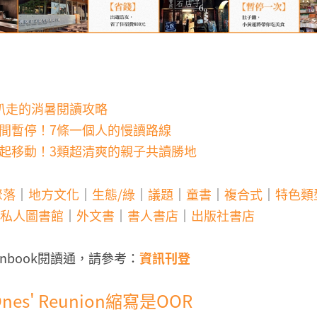
趴趴走的消暑閱讀攻略
時間暫停！7條一個人的慢讀路線
一起移動！3類超清爽的親子共讀勝地
聚落
｜
地方文化
｜
生態/綠
｜
議題
｜
童書
｜
複合式
｜
特色類
私人圖書館
｜
外文書
｜
書人書店
｜
出版社書店
nbook閱讀通，請參考：
資訊刊登
Ones' Reunion縮寫是OOR