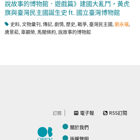
說故事的博物館．遊戲篇》建國大亂鬥，黃虎
旗與臺灣民主國誕生史 ft. 國立臺灣博物館
史料
,
文物彙刊
,
傳記
,
劇情
,
歷史
,
戰爭
,
臺灣民主國
,
劉永福
,
唐景菘
,
辜顯榮
,
馬關條約
,
說故事的博物館
電子報
RSS訂閱
訂閱
關於我們
版權聲明