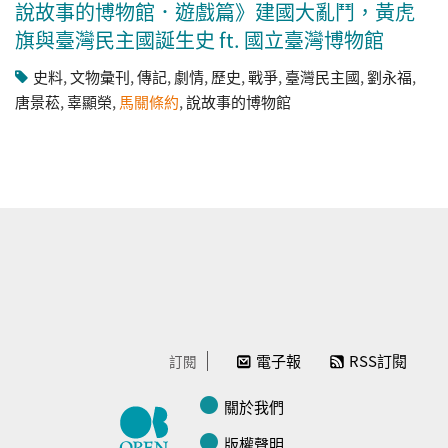
說故事的博物館．遊戲篇》建國大亂鬥，黃虎
旗與臺灣民主國誕生史 ft. 國立臺灣博物館
史料
,
文物彙刊
,
傳記
,
劇情
,
歷史
,
戰爭
,
臺灣民主國
,
劉永福
,
唐景菘
,
辜顯榮
,
馬關條約
,
說故事的博物館
電子報
RSS訂閱
訂閱
關於我們
版權聲明