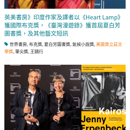
英美書房》印度作家及譯者以《Heart Lamp》
獲國際布克獎，《臺灣漫遊錄》獲首屆夏白芳
圖書獎，及其他藝文短訊
世界書房
,
布克獎
,
夏白芳圖書獎
,
氣候小說獎
,
美國普立茲文
學獎
,
筆尖獎
,
王鷗行