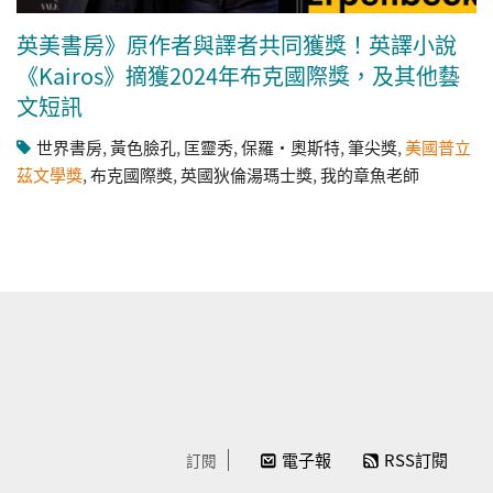
英美書房》原作者與譯者共同獲獎！英譯小說
《Kairos》摘獲2024年布克國際獎，及其他藝
文短訊
世界書房
,
黃色臉孔
,
匡靈秀
,
保羅・奧斯特
,
筆尖獎
,
美國普立
茲文學獎
,
布克國際獎
,
英國狄倫湯瑪士獎
,
我的章魚老師
電子報
RSS訂閱
訂閱