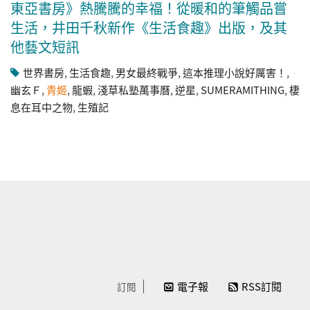
東亞書房》熱騰騰的幸福！從暖和的筆觸品嘗
生活，井田千秋新作《生活食趣》出版，及其
他藝文短訊
世界書房
,
生活食趣
,
男女最終戰爭
,
這本推理小說好厲害！
,
幽玄Ｆ
,
青姬
,
龍蝦
,
淺草私塾萬事曆
,
逆星
,
SUMERAMITHING
,
棲
息在耳中之物
,
生殖記
電子報
RSS訂閱
訂閱