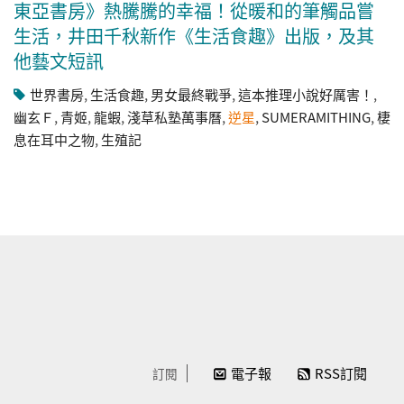
東亞書房》熱騰騰的幸福！從暖和的筆觸品嘗
生活，井田千秋新作《生活食趣》出版，及其
他藝文短訊
世界書房
,
生活食趣
,
男女最終戰爭
,
這本推理小說好厲害！
,
幽玄Ｆ
,
青姬
,
龍蝦
,
淺草私塾萬事曆
,
逆星
,
SUMERAMITHING
,
棲
息在耳中之物
,
生殖記
電子報
RSS訂閱
訂閱