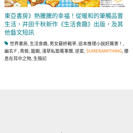
東亞書房》熱騰騰的幸福！從暖和的筆觸品嘗
生活，井田千秋新作《生活食趣》出版，及其
他藝文短訊
世界書房
,
生活食趣
,
男女最終戰爭
,
這本推理小說好厲害！
,
幽玄Ｆ
,
青姬
,
龍蝦
,
淺草私塾萬事曆
,
逆星
,
SUMERAMITHING
,
棲
息在耳中之物
,
生殖記