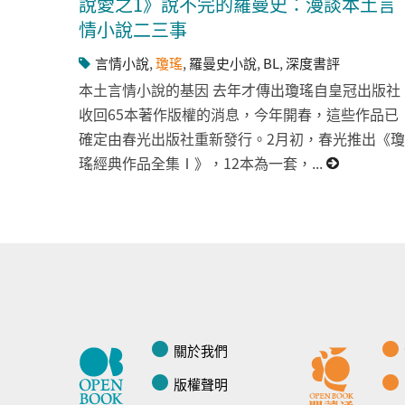
說愛之1》說不完的羅曼史：漫談本土言
情小說二三事
言情小說
,
瓊瑤
,
羅曼史小說
,
BL
,
深度書評
本土言情小說的基因 去年才傳出瓊瑤自皇冠出版社
收回65本著作版權的消息，今年開春，這些作品已
確定由春光出版社重新發行。2月初，春光推出《瓊
瑤經典作品全集Ⅰ》，12本為一套，...
關於我們
版權聲明