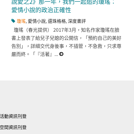
說愛之2》那一年，我們一起追的瓊瑤：
愛情小說的政治正確性
瓊瑤
,
愛情小說
,
還珠格格
,
深度書評
瓊瑤（春光提供） 2017年3月，知名作家瓊瑤在臉
書上發表了給兒子兒媳的公開信，「預約自己的美好
告別」，詳細交代身後事，不插管，不急救，只求尊
嚴而終。「『活著』...
活動資訊刊登
空間資訊刊登