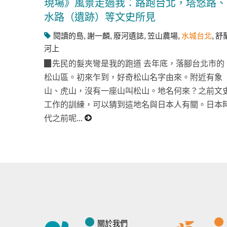
現場》風景走過我：路跑台北，塔悠路、
水路（遺跡）等文史所見
閱讀的島
,
謝一麟
,
廢河遺誌
,
笠山農場
,
水城台北
,
舒
河上
▉先民的髮夾彎是我的跑道 去年底，落腳台北市的
松山區。初來乍到，好奇松山名字由來。附近有象
山、虎山，沒有一座山叫松山。地名何來？之前文
工作的訓練，可以猜到這地名與日本人有關。日本
代之前呢...
關於我們