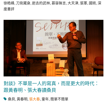
徐皓峰
,
刀背藏身
,
逝去的武林
,
慕容無言
,
大天津
,
張軍
,
國術
,
深
度書評
對談》不單是一人的寫真，而是更大的時代：
跟黃春明、張大春讀桑貝
桑貝
,
黃春明
,
張大春
,
童年
,
簡單不簡單