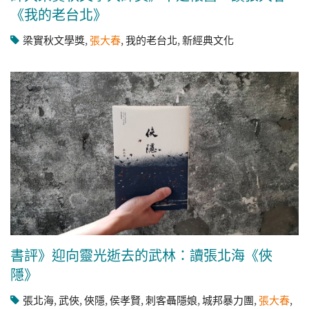
《我的老台北》
梁實秋文學獎
,
張大春
,
我的老台北
,
新經典文化
書評》迎向靈光逝去的武林：讀張北海《俠
隱》
張北海
,
武俠
,
俠隱
,
侯孝賢
,
刺客聶隱娘
,
城邦暴力團
,
張大春
,