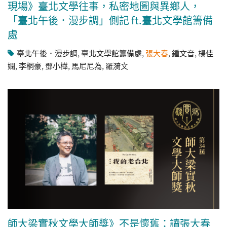
現場》臺北文學往事，私密地圖與異鄉人，
「臺北午後．漫步調」側記 ft.臺北文學館籌備
處
臺北午後．漫步調
,
臺北文學館籌備處
,
張大春
,
鍾文音
,
楊佳
嫻
,
李桐豪
,
鄧小樺
,
馬尼尼為
,
羅漪文
師大梁實秋文學大師獎》不是懷舊：讀張大春