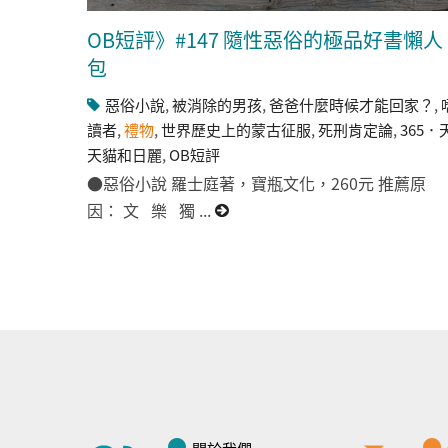
OB短評》#147 隨性惡俗的極品好書懶人
包
惡俗小說
,
被消除的男孩
,
爸爸什麼時候才能回家？
,
讀者
,
禮物
,
世界歷史上的蒙古征服
,
死刑肯定論
,
365．
天貓和日麗
,
OB短評
●惡俗小說 羅士庭著，寶瓶文化，260元 推薦原
因： 文 樂 獨 ...