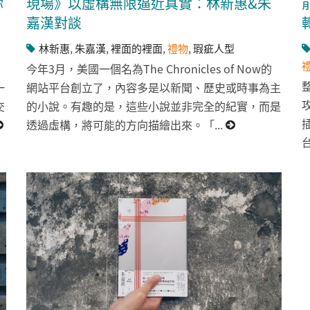
你
現場》以虛構無限逼近真實：林新惠&朱
嘉漢對談
林新惠
,
朱嘉漢
,
裡面的裡面
,
禮物
,
瑕疵人型
今年3月，美國一個名為The Chronicles of Now的
一
網站平台創立了，內容多是以新聞、歷史或時事為主
交
的小說。有趣的是，這些小說並非完全的紀實，而是
透過虛構，將可能的方向描繪出來。「...