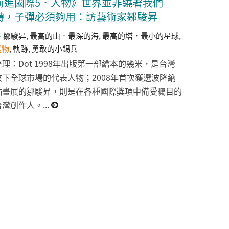
前進國際5．人物》世界並非繞著我們
轉，子彈必須夠用：訪藝術家鄒駿昇
鄒駿昇
,
最高的山．最深的海
,
最高的塔．最小的星球
,
禮物
,
軌跡
,
勇敢的小錫兵
整理：Dot 1998年出版第一部繪本的幾米，是台灣
攻下全球市場的代表人物；2008年首次獲選波隆納
插畫展的鄒駿昇，則是在各種國際獎項中備受矚目的
台灣創作人。...