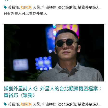
黃裕邦
,
陳昭淵
,
天裂
,
宇宙通信
,
臺北詩歌節
,
捕獲外星詩人
,
只有外星人可以看見外星人
捕獲外星詩人3》外星人的台北觀察機密檔案：
黃裕邦〈眾獨〉
黃裕邦
,
陳昭淵
,
天裂
,
宇宙通信
,
臺北詩歌節
,
捕獲外星詩人
,