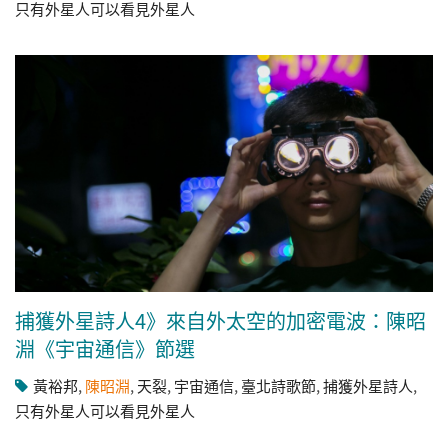
只有外星人可以看見外星人
捕獲外星詩人4》來自外太空的加密電波：陳昭
淵《宇宙通信》節選
黃裕邦
,
陳昭淵
,
天裂
,
宇宙通信
,
臺北詩歌節
,
捕獲外星詩人
,
只有外星人可以看見外星人