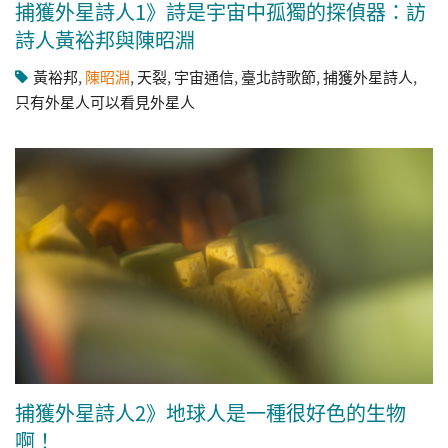
捕獲外星詩人1》詩是宇宙中孤獨的探偵器：訪
詩人黃裕邦與陳昭淵
黃裕邦
,
陳昭淵
,
天裂
,
宇宙通信
,
臺北詩歌節
,
捕獲外星詩人
,
只有外星人可以看見外星人
捕獲外星詩人2》地球人是一種很好色的生物
啊！