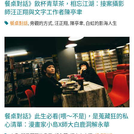
餐桌對話》飲杯青草茶，相忘江湖：接案攝影
師汪正翔與文字工作者陳亭聿
餐桌對話
,
旁觀的方式
,
汪正翔
,
陳亭聿
,
白虹的影海人生
餐桌對話》此生必看(喂～不是)，是蒐藏狂的私
心清單：漫畫家小島X師大白鹿洞解永華