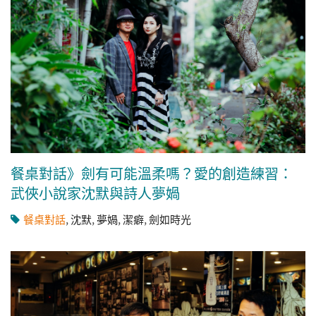
餐桌對話》劍有可能溫柔嗎？愛的創造練習：
武俠小說家沈默與詩人夢媧
餐桌對話
,
沈默
,
夢媧
,
潔癖
,
劍如時光