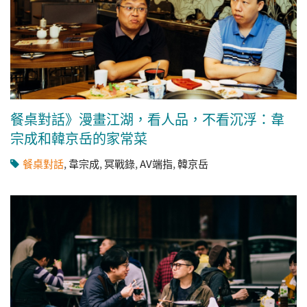
餐桌對話》漫畫江湖，看人品，不看沉浮：韋
宗成和韓京岳的家常菜
餐桌對話
,
韋宗成
,
冥戰錄
,
AV端指
,
韓京岳