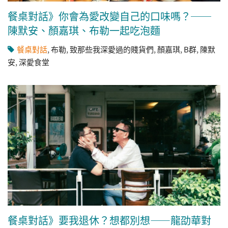
餐桌對話》你會為愛改變自己的口味嗎？──
陳默安、顏嘉琪、布勒一起吃泡麵
餐桌對話
,
布勒
,
致那些我深愛過的賤貨們
,
顏嘉琪
,
B群
,
陳默
安
,
深愛食堂
餐桌對話》要我退休？想都別想——龍劭華對