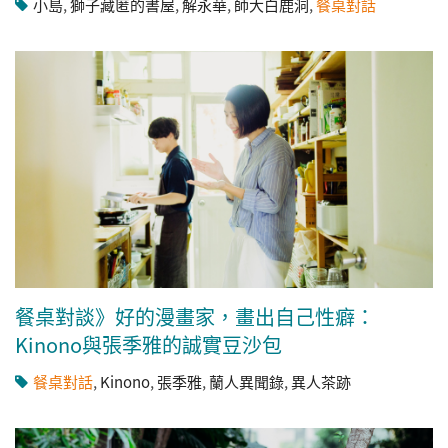
小島
,
獅子藏匿的書屋
,
解永華
,
師大白鹿洞
,
餐桌對話
餐桌對談》好的漫畫家，畫出自己性癖：
Kinono與張季雅的誠實豆沙包
餐桌對話
,
Kinono
,
張季雅
,
蘭人異聞錄
,
異人茶跡