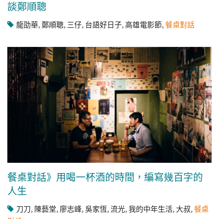
談鄭順聰
龍劭華
,
鄭順聰
,
三仔
,
台語好日子
,
高雄電影節
,
餐桌對話
餐桌對話》用喝一杯酒的時間，編寫幾百字的
人生
刀刀
,
陳藝堂
,
廖志峰
,
吳家恆
,
流光
,
我的中年生活
,
大叔
,
餐桌